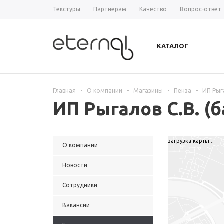
Текстуры
Партнерам
Качество
Вопрос-ответ
КАТАЛОГ
Главная
-
О компании
-
Магазины
-
Пенза
-
ИП Рыг
ИП Рыгалов С.В. (б
загрузка карты...
О компании
Новости
Сотрудники
Вакансии