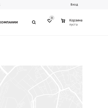
к
Вход
0
0
Корзина
 КОМПАНИИ
пуста