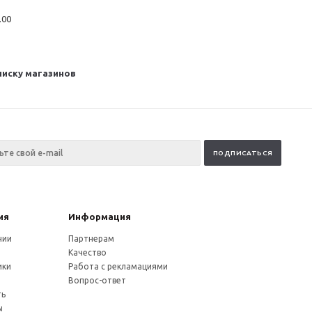
.00
писку магазинов
ия
Информация
нии
Партнерам
Качество
ики
Работа с рекламациями
и
Вопрос-ответ
ть
ы