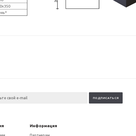
350
ень*
ия
Информация
нии
Партнерам