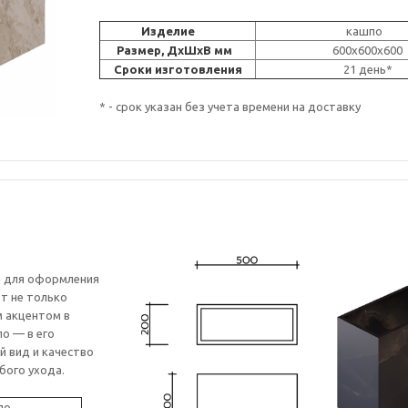
Изделие
кашпо
Размер, ДxШxВ мм
600x600x600
Сроки изготовления
21 ден
* - срок указан без учета времени на доставку
а для оформления
ет не только
м акцентом в
о — в его
й вид и качество
бого ухода.
о