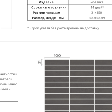
Изделие
мозаика
Сроки изготовления
14 дней*
Размер чипа, мм
31x150
Размер, ШxДxT мм
300x300
* - срок указан без учета времени на доставку
гантности и
 матовой
 помещению
льным и