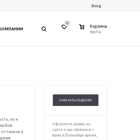
к
Вход
0
0
Корзина
 КОМПАНИИ
пуста
ЗАКАЗАТЬ ИЗДЕЛИЕ
сть, но и
Оформите заявку на
 любой
сайте и мы свяжемся с
 оттенков и
вами в ближайше время,
дение