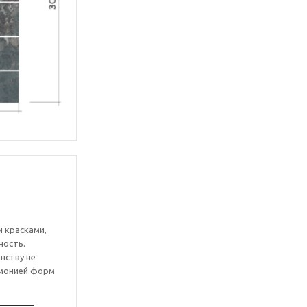
 красками,
ность.
нству не
рмонией форм