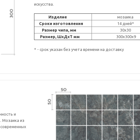
искусства.
Изделие
мозаика
Сроки изготовления
14 дней*
Размер чипа, мм
30x30
Размер, ШxДxT мм
300x30
* - срок указан без учета времени на доставку
чность и
. Мозаика из
 современных
.