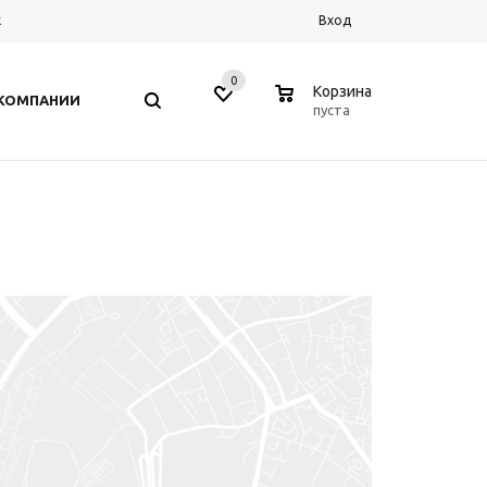
к
Вход
0
0
Корзина
 КОМПАНИИ
пуста