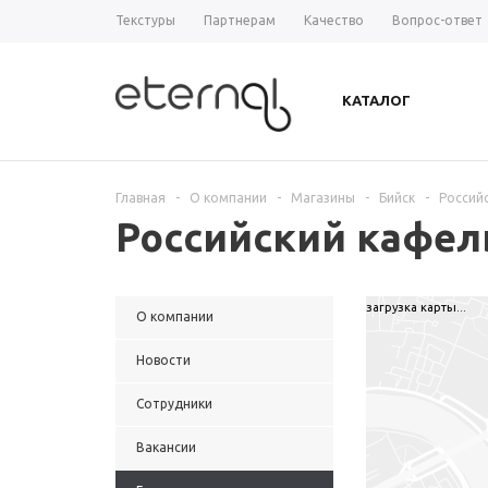
Текстуры
Партнерам
Качество
Вопрос-ответ
КАТАЛОГ
Главная
-
О компании
-
Магазины
-
Бийск
-
Россий
Российский кафел
загрузка карты...
О компании
Новости
Сотрудники
Вакансии