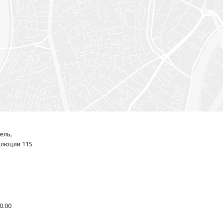
ель,
волюции 115
u
20.00