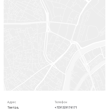
Адрес
Телефон
Тветра,
+7(913)9174171