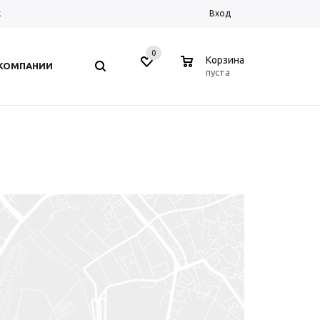
к
Вход
0
0
Корзина
 КОМПАНИИ
пуста