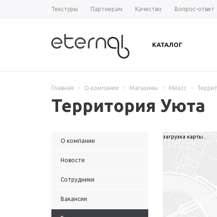
Текстуры
Партнерам
Качество
Вопрос-ответ
КАТАЛОГ
Главная
-
О компании
-
Магазины
-
Миасс
-
Терри
Территория Уюта
загрузка карты...
О компании
Новости
Сотрудники
Вакансии