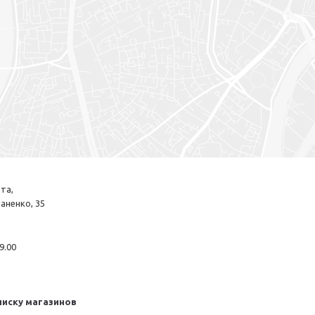
та,
маненко, 35
19.00
писку магазинов