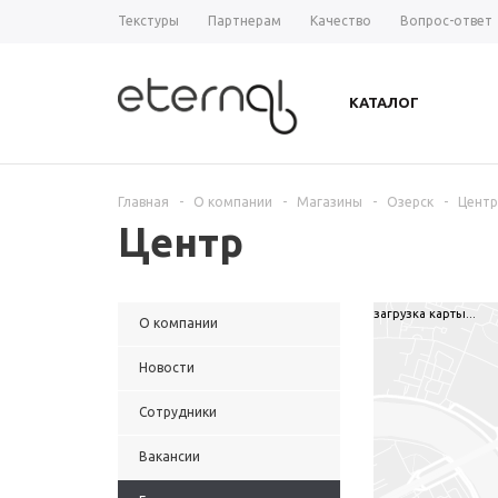
Текстуры
Партнерам
Качество
Вопрос-ответ
КАТАЛОГ
Главная
-
О компании
-
Магазины
-
Озерск
-
Центр
Центр
загрузка карты...
О компании
Новости
Сотрудники
Вакансии