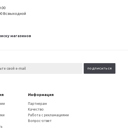
9.00
7.00 Вс:выходной
писку магазинов
ия
Информация
нии
Партнерам
Качество
ики
Работа с рекламациями
и
Вопрос-ответ
ть