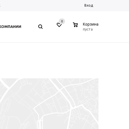
к
Вход
0
0
Корзина
 КОМПАНИИ
пуста