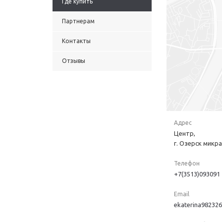
Где купить
Партнерам
Контакты
Отзывы
Адрес
Центр,
г. Озерск микр
Телефон
+7(3513)093091
Email
ekaterina98232