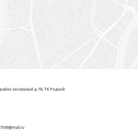
арайон заозерный д 18, ТК Родной
67048@mail.ru