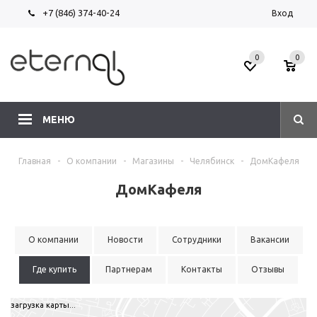
+7 (846) 374-40-24
Вход
0
0
МЕНЮ
Главная
-
О компании
-
Магазины
-
Челябинск
-
ДомКафеля
ДомКафеля
О компании
Новости
Сотрудники
Вакансии
Где купить
Партнерам
Контакты
Отзывы
загрузка карты...