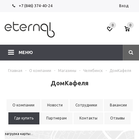
+7 (846) 374-40-24
Вход
0
0
МЕНЮ
Главная
-
О компании
-
Магазины
-
Челябинск
-
ДомКафеля
ДомКафеля
О компании
Новости
Сотрудники
Вакансии
Где купить
Партнерам
Контакты
Отзывы
загрузка карты...