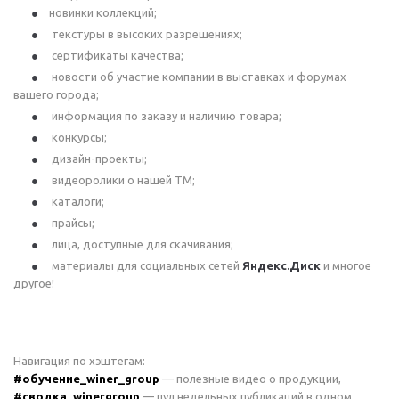
новинки коллекций;
текстуры в высоких разрешениях;
сертификаты качества;
новости об участие компании в выставках и форумах
вашего города;
информация по заказу и наличию товара;
конкурсы;
дизайн-проекты;
видеоролики о нашей ТМ;
каталоги;
прайсы;
лица, доступные для скачивания;
материалы для социальных сетей
Яндекс.Диск
и многое
другое!
Навигация по хэштегам:
#обучение_winer_group
— полезные видео о продукции,
#сводка_winergroup
— пул недельных публикаций в одном