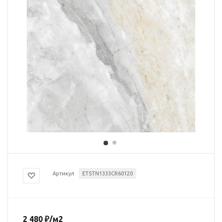
Артикул
ETSTN1333CR60120
2 480
₽
/м2