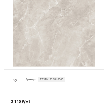
Артикул
ETSTN1336GL6060
2 140
₽
/м2