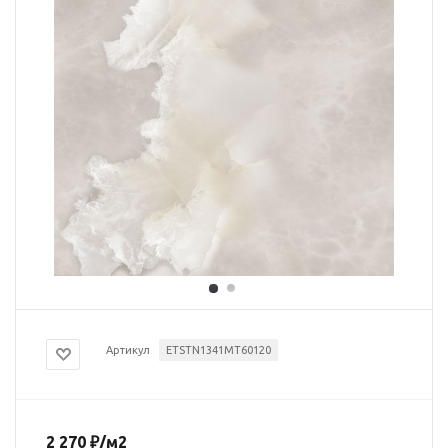
Артикул
ETSTN1341MT60120
2 270
₽
/м2