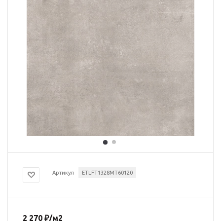
Артикул
ETLFT1328MT60120
2 270
₽
/м2