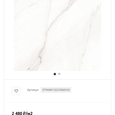
Артикул
ETMAR1322CR60120
2 480
₽
/м2