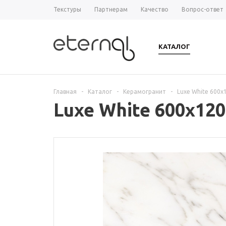
Текстуры
Партнерам
Качество
Вопрос-ответ
КАТАЛОГ
Главная
-
Каталог
-
Керамогранит
-
Luxe White 600х
Luxe White 600х12