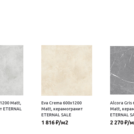
х1200 Matt,
Eva Crema 600х1200
Alcora Gris
т ETERNAL
Matt, керамогранит
Matt, кера
ETERNAL SALE
ETERNAL S
1 816
₽
/м2
2 270
₽
/м