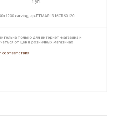
1
уп.
00х1200 carving, ар.ETMAR1316CR60120
вительна только для интернет-магазина и
чаться от цен в розничных магазинах
 соответствия