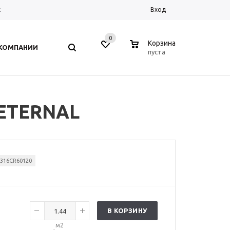
к
Вход
0
0
Корзина
 КОМПАНИИ
пуста
т ETERNAL
316CR60120
В КОРЗИНУ
м2