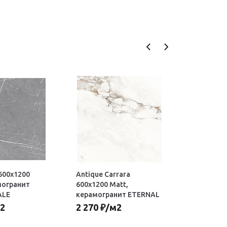
 600х1200
Antique Carrara
Antique C
могранит
600х1200 Matt,
600х1200 
ALE
керамогранит ETERNAL
керамогр
2
2 270
₽
/м2
2 270
₽