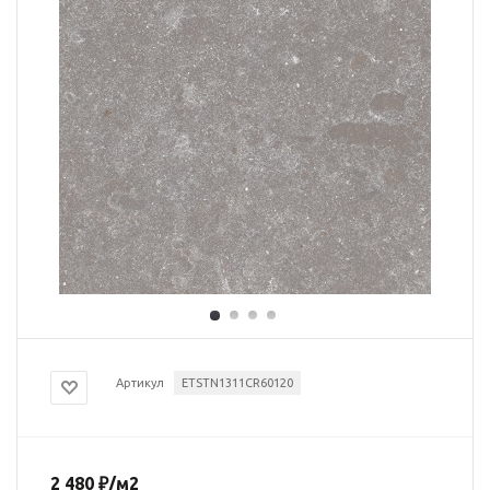
Артикул
ETSTN1311CR60120
2 480
₽
/м2