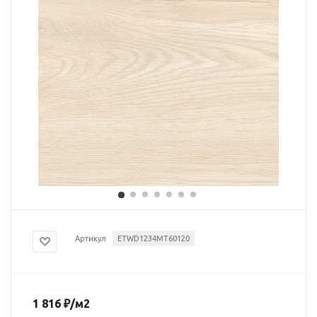
Артикул
ETWD1234MT60120
1 816
₽
/м2