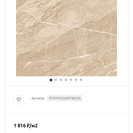
Артикул
ETSTN1233MT60120
1 816
₽
/м2