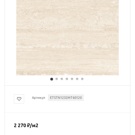
Артикул
ETSTN1232MT60120
2 270
₽
/м2