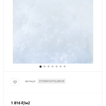
Артикул
ETONX1237GL60120
1 816
₽
/м2