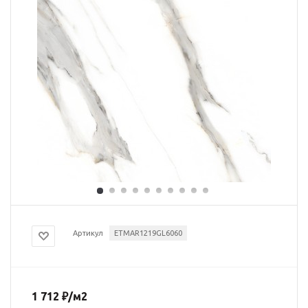
Артикул
ETMAR1219GL6060
1 712
₽
/м2