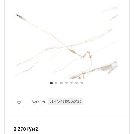
Артикул
ETMAR1219GL60120
2 270
₽
/м2