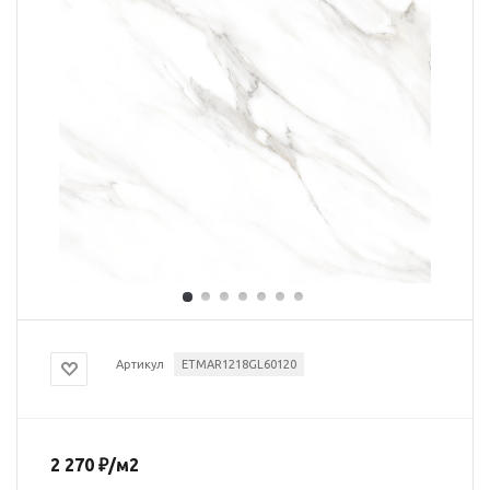
Артикул
ETMAR1218GL60120
2 270
₽
/м2