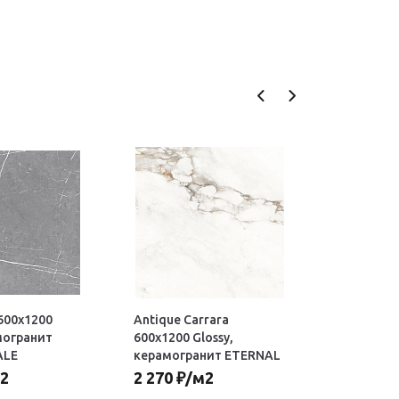
 600х1200
Antique Carrara
Black Lav
могранит
600х1200 Glossy,
Matt, ке
ALE
керамогранит ETERNAL
ETERNAL
2
2 270
₽
/м2
2 270
₽