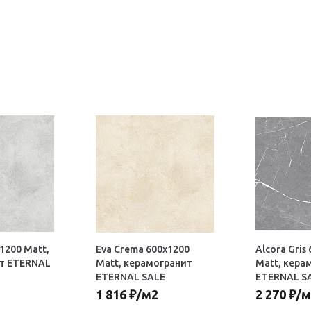
х1200 Matt,
Eva Crema 600х1200
Alcora Gris
т ETERNAL
Matt, керамогранит
Matt, кера
ETERNAL SALE
ETERNAL S
1 816
₽
/м2
2 270
₽
/м