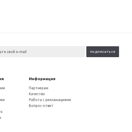
ия
Информация
нии
Партнерам
Качество
ики
Работа с рекламациями
и
Вопрос-ответ
ть
ы