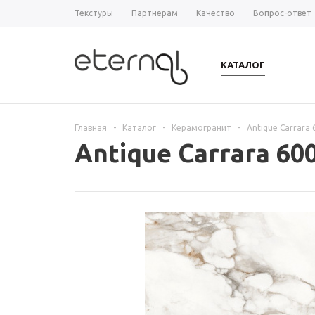
Текстуры
Партнерам
Качество
Вопрос-ответ
КАТАЛОГ
Главная
-
Каталог
-
Керамогранит
-
Antique Carrara
Antique Carrara 6