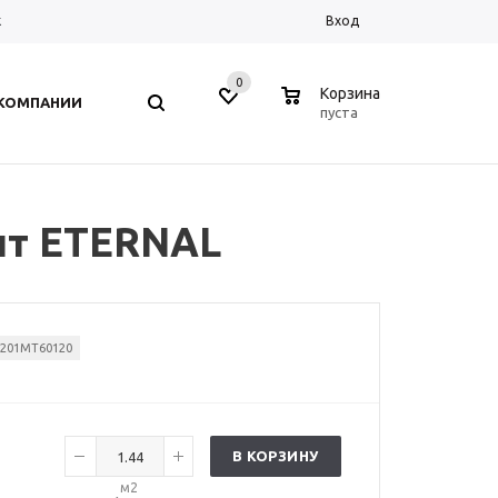
к
Вход
0
0
Корзина
 КОМПАНИИ
пуста
нит ETERNAL
201MT60120
В КОРЗИНУ
м2