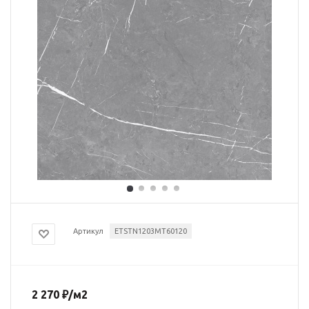
Артикул
ETSTN1203MT60120
2 270
₽
/м2