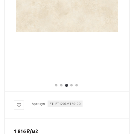
Артикул
ETLFT1207MT60120
1 816
₽
/м2