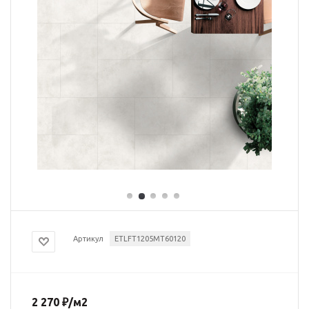
Артикул
ETLFT1205MT60120
2 270
₽
/м2